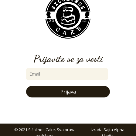
Prijavite se za vesti
Prijava
© 2021 Sićolinos Cake. Sva prava
Izrada Sajta Alpha
zadržana.
Media